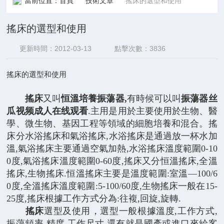
當前位置：
首頁
技術文章
搖床的選型和使用
搖床的選型和使用
更新時間：2012-03-13
點擊次數：3836
搖床的選型和使用
搖床
又叫
恒溫培養振蕩器,
有時候可以叫
振蕩器丝
瓜视频成人在线观看
.主用是用於主要使用於生物、醫
學、微生物、基因工程等領域的細胞培養和混合。搖
床分水浴搖床和氣浴搖床,水浴搖床是通過放一杯水加
溫,氣浴搖床主要通過空氣加熱,水浴搖床溫度範圍0-10
0度,氣浴搖床溫度範圍0-60度,搖床又分恒溫搖床,全溫
搖床,生物搖床.恒溫搖床主要是溫度範圍:室溫—100/6
0度,全溫搖床溫度範圍:5-100/60度,生物搖床一般在15-
25度,搖床根據工作方式分為:往複,回旋,旋轉.
搖床
選型及使用，選型一般根據溫度,工作方式,
振蕩頻率,精度,工作尺寸,還有就是國產或進口來給客